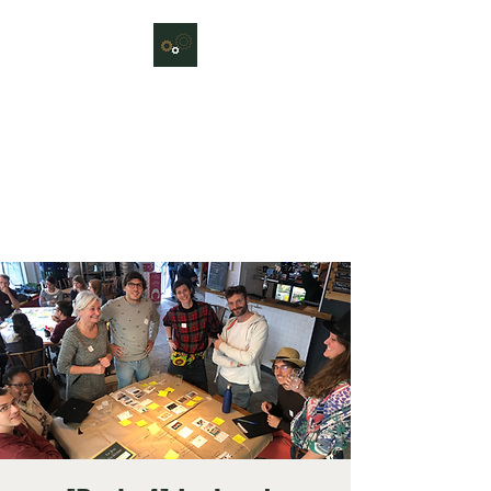
Le Jeu du Système
Atelier collectif et ludique pour
sensibiliser sur ce que serait un
système durable et résilient, et
en débattre