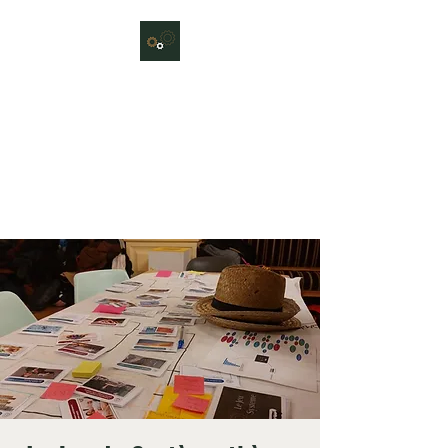
Le Jeu du Système
Atelier collectif et ludique pour
sensibiliser sur ce que serait un
système durable et résilient, et
en débattre