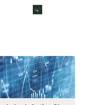
Le Jeu du Système
Atelier collectif et ludique pour
sensibiliser sur ce que serait un
système durable et résilient, et
en débattre