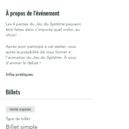
À propos de l'événement
Les 4 parties du
Jeu du Système
peuvent
être faites dans n'importe quel ordre, au
choix!
Après avoir participé à cet atelier, vous
aurez la possibilité de vous former à
l'animation du
Jeu du Systèm
e. À vous
d'animer le débat !
Infos pratiques
· L'atelier se déroulant en ligne, une bonne
connexion internet est nécessaire pour
Billets
assurer la fluidité des échanges, ainsi qu'un
ordinateur avec une souris.
· Les liens et instructions vous seront
envoyés par mail la veille.
Vente expirée
· Merci d'arriver 5mn en avance pour
commencer et terminer à l'heure.
Type de billet
Billet simple