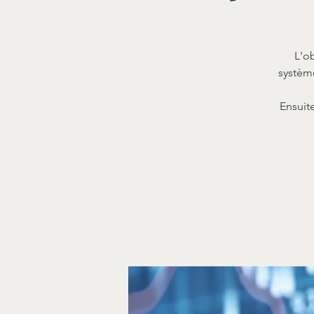
L'o
système
Ensuit