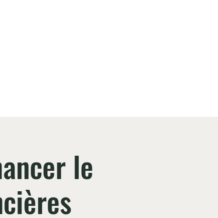
ilient, et en débattre
ngager
Plus
nancer le
ncières