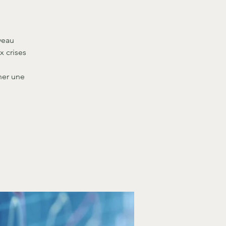
veau
x crises
ner une