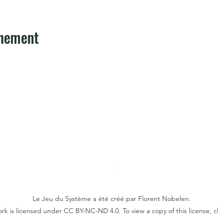
énement
Le Jeu du Système
lejeudusysteme@gmail.com
Le Jeu du Système a été créé par Florent Nobelen.
ork is licensed under CC BY-NC-ND 4.0. To view a copy of this license, c