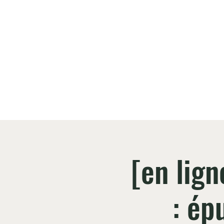
Atelier collectif 
Accueil
Ate
[en lig
: ép