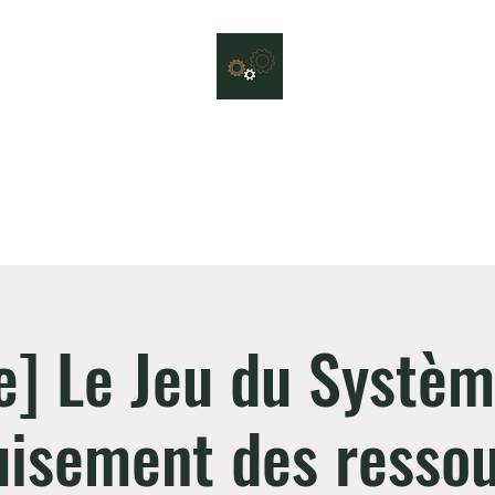
Le Jeu du Système
et ludique pour sensibiliser sur ce que serait un système durable et rés
liers
Quiz
Conférences & formations
Nous contacter
Vous e
ne] Le Jeu du Systè
uisement des resso