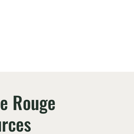
ilient, et en débattre
ngager
Plus
me Rouge
urces