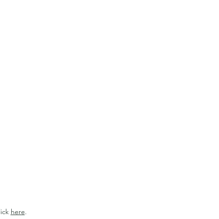
lick
here
.