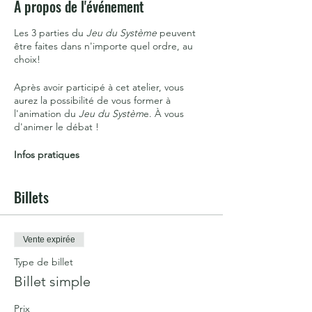
À propos de l'événement
Les 3 parties du
Jeu du Système
peuvent
être faites dans n'importe quel ordre, au
choix!
Après avoir participé à cet atelier, vous
aurez la possibilité de vous former à
l'animation du
Jeu du Systèm
e. À vous
d'animer le débat !
Infos pratiques
· L'atelier se déroulant en ligne, une bonne
connexion internet est nécessaire pour
Billets
assurer la fluidité des échanges, ainsi qu'un
ordinateur avec une souris.
· Les liens et instructions vous seront
envoyés par mail quelques jours avant.
Vente expirée
· Merci d'arriver 5mn en avance pour
commencer et terminer à l'heure.
Type de billet
Billet simple
Un coupon sera fourni pour vous ré-inscrire
gratuitement à un autre atelier si vous
Prix