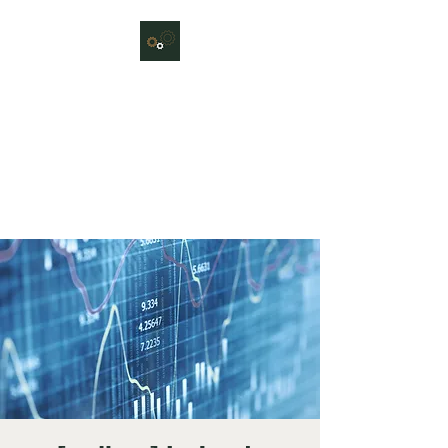
Le Jeu du Système
Atelier collectif et ludique pour
sensibiliser sur ce que serait un
système durable et résilient, et
en débattre