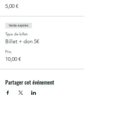
annulez plus de 24h avant ou si l'atelier est
5,00 €
annulé faute de participants (le minimum
étant de 3).
Vente expirée
Type de billet
Billet + don 5€
Prix
10,00 €
Partager cet événement